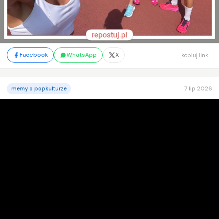
Facebook
WhatsApp
X
kopiuj link
7 lip 2026
memy o popkulturze