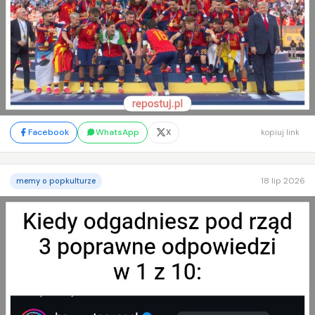
Facebook
WhatsApp
X
kopiuj link
18 lip 2026
memy o popkulturze