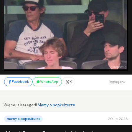
Facebook
WhatsApp
X
kopiuj link
Więcej z kategorii
Memy o popkulturze
20 lip 2026
memy o popkulturze