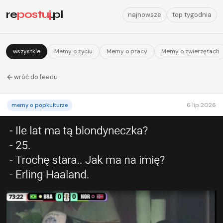
re
postuj
.pl
najnowsze
top tygodnia
wszystkie
Memy o życiu
Memy o pracy
Memy o zwierzętach
wróć do feedu
6 lip 2026
memy o popkulturze