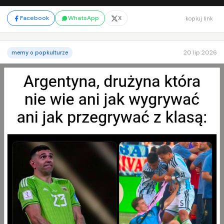
Facebook
WhatsApp
X
kopiuj link
20 lip 2026
memy o popkulturze