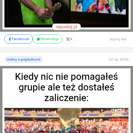
Facebook
WhatsApp
X
kopiuj link
20 lip 2026
memy o popkulturze