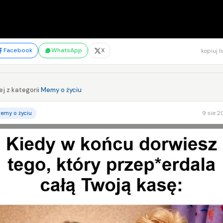
Facebook
WhatsApp
X
kopiuj l
j z kategorii
Memy o życiu
9 sie 
emy o życiu