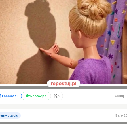
Facebook
WhatsApp
X
kopiuj l
9 sie 
emy o życiu