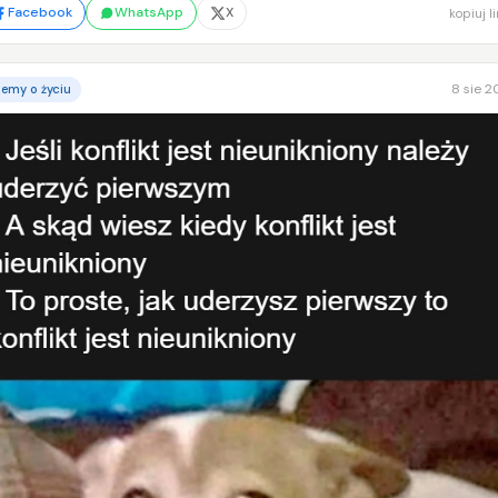
Facebook
WhatsApp
X
kopiuj l
8 sie 
emy o życiu