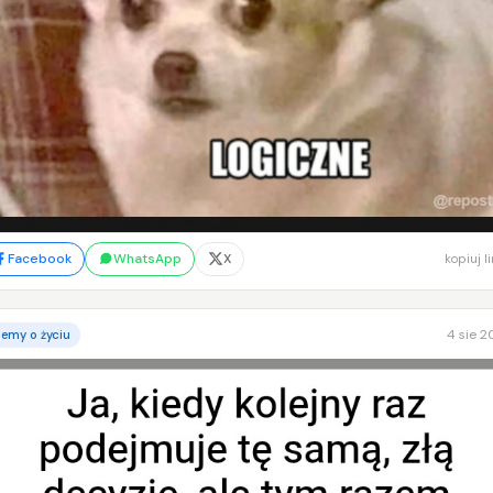
Facebook
WhatsApp
X
kopiuj l
4 sie 
emy o życiu