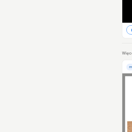
Więce
m