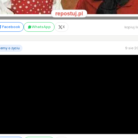
Facebook
WhatsApp
X
kopiuj l
9 sie 
emy o życiu