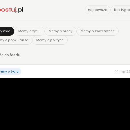
ostuj
.pl
najnowsze
top tygo
ystkie
Memy o życiu
Memy o pracy
Memy o zwierzętach
y o popkulturze
Memy o polityce
óć do feedu
14 maj 2
emy o życiu