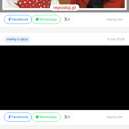
Facebook
WhatsApp
X
kopiuj link
9 sie 2026
memy o życiu
Facebook
WhatsApp
X
kopiuj link