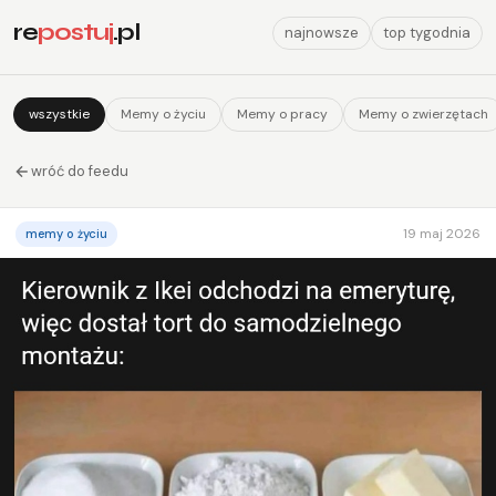
re
postuj
.pl
najnowsze
top tygodnia
wszystkie
Memy o życiu
Memy o pracy
Memy o zwierzętach
wróć do feedu
19 maj 2026
memy o życiu