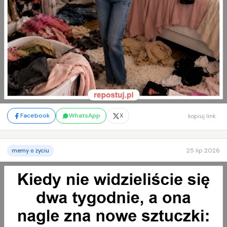
Facebook
WhatsApp
X
kopiuj link
25 lip 2026
memy o życiu