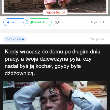
Facebook
WhatsApp
X
kopiuj link
25 lip 2026
memy o życiu