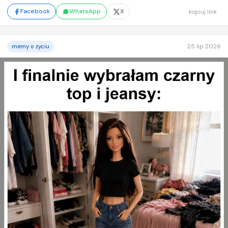
Facebook
WhatsApp
X
kopiuj link
25 lip 2026
memy o życiu