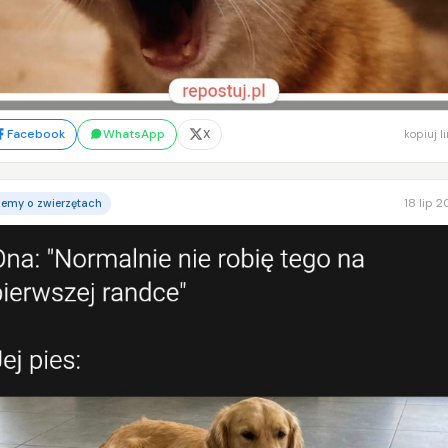
Facebook
WhatsApp
X
kopiuj l
18 lip 
emy o zwierzętach