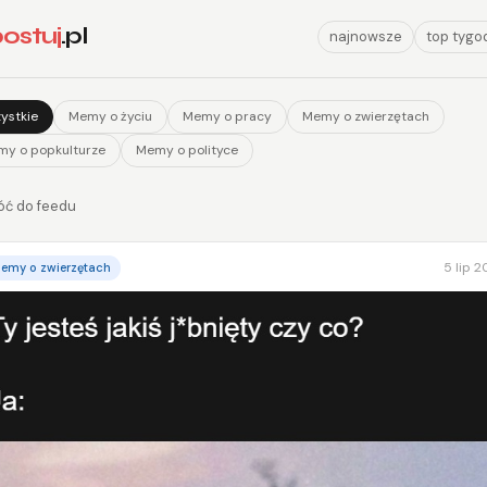
ostuj
.pl
najnowsze
top tygo
ystkie
Memy o życiu
Memy o pracy
Memy o zwierzętach
y o popkulturze
Memy o polityce
óć do feedu
5 lip 
emy o zwierzętach