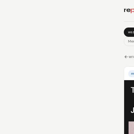
re
p
wsz
Mem
wr
m