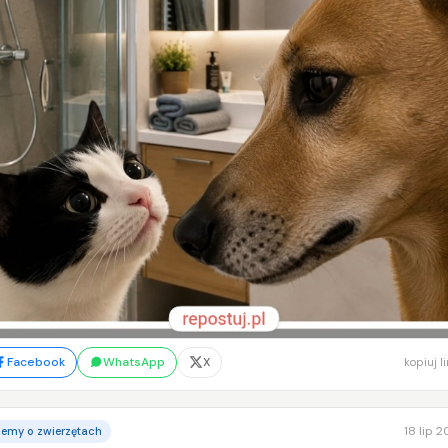
Facebook
WhatsApp
X
kopiuj l
18 lip 
emy o zwierzętach