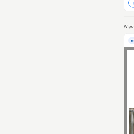
Więce
m