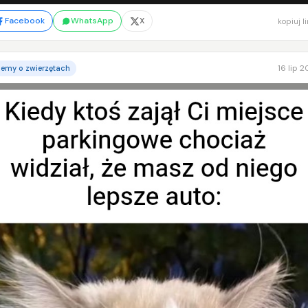
Facebook
WhatsApp
X
kopiuj l
16 lip 
emy o zwierzętach