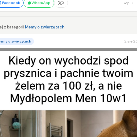
Facebook
WhatsApp
X
kopiuj l
j z kategorii
Memy o zwierzętach
2 sie 
emy o zwierzętach