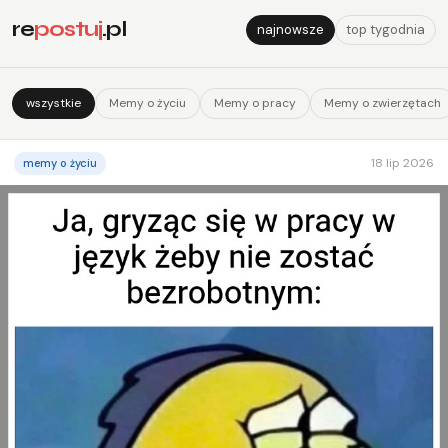
re
postuj
.pl
najnowsze
top tygodnia
wszystkie
Memy o życiu
Memy o pracy
Memy o zwierzętach
18 lip 2026
memy o życiu