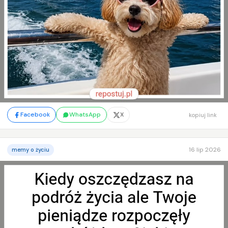
Facebook
WhatsApp
X
kopiuj link
16 lip 2026
memy o życiu