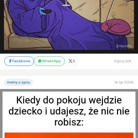
Facebook
WhatsApp
X
kopiuj link
16 lip 2026
memy o życiu