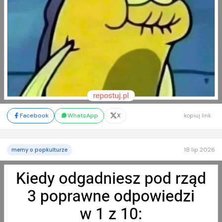
Facebook
WhatsApp
X
kopiuj link
18 lip 2026
memy o popkulturze