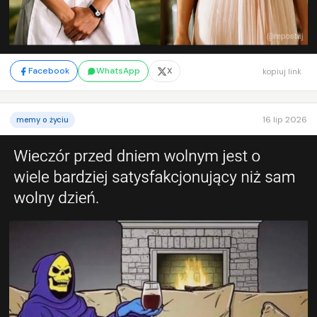
Facebook
WhatsApp
X
kopiuj link
16 lip 2026
memy o życiu