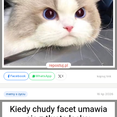
Facebook
WhatsApp
X
kopiuj link
16 lip 2026
memy o życiu