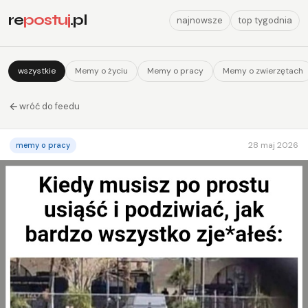
re
postuj
.pl
najnowsze
top tygodnia
wszystkie
Memy o życiu
Memy o pracy
Memy o zwierzętach
wróć do feedu
28 maj 2026
memy o pracy