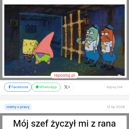
Facebook
WhatsApp
X
kopiuj link
13 lip 2026
memy o pracy