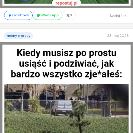
Facebook
WhatsApp
X
kopiuj link
28 maj 2026
memy o pracy