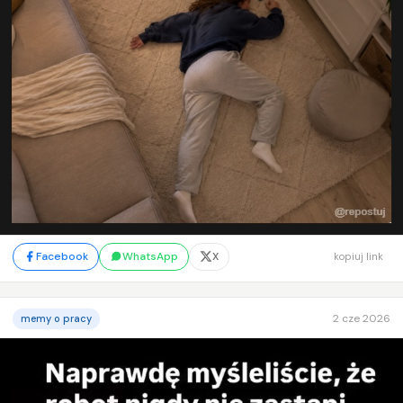
Facebook
WhatsApp
X
kopiuj link
2 cze 2026
memy o pracy