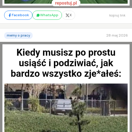
Facebook
WhatsApp
X
kopiuj link
28 maj 2026
memy o pracy