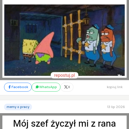
Facebook
WhatsApp
X
kopiuj link
13 lip 2026
memy o pracy