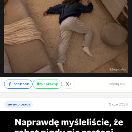
Facebook
WhatsApp
X
kopiuj link
2 cze 2026
memy o pracy