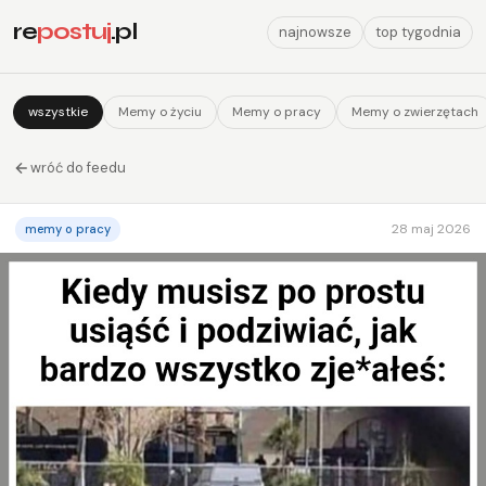
re
postuj
.pl
najnowsze
top tygodnia
wszystkie
Memy o życiu
Memy o pracy
Memy o zwierzętach
wróć do feedu
28 maj 2026
memy o pracy