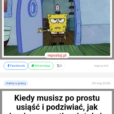
Facebook
WhatsApp
X
kopiuj link
28 maj 2026
memy o pracy