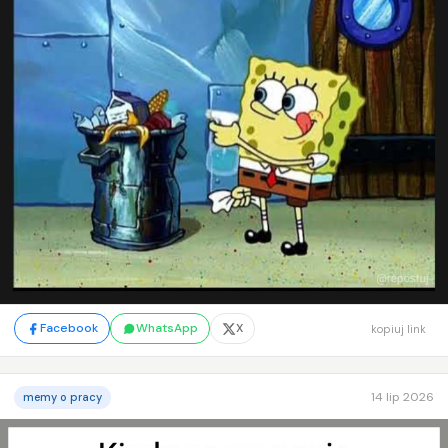
Facebook
WhatsApp
X
kopiuj link
14 lip 2026
memy o pracy