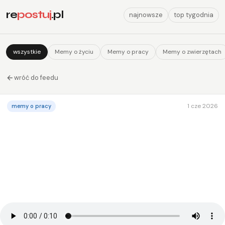
re
postuj
.pl
najnowsze
top tygodnia
wszystkie
Memy o życiu
Memy o pracy
Memy o zwierzętach
wróć do feedu
1 cze 2026
memy o pracy