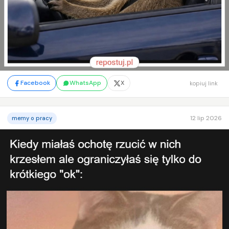
Facebook
WhatsApp
X
kopiuj link
12 lip 2026
memy o pracy